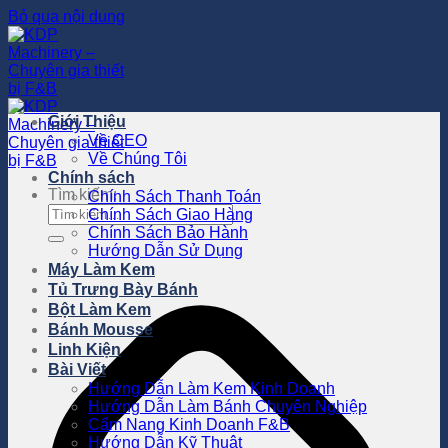
Bỏ qua nội dung
Giới Thiệu
Về CEO
Về Chúng Tôi
Chính sách
Tìm kiếm:
Chính Sách Thanh Toán
Chính Sách Giao Hàng
Chính Sách Bảo Hành
Hướng Dẫn Sử Dụng
Máy Làm Kem
Tủ Trưng Bày Bánh
Bột Làm Kem
Bánh Mousse
Linh Kiện
Bài Viết
Hướng Dẫn Làm Kem Kinh Doanh
Hướng Dẫn Làm Bánh Chuyên Nghiệp
Cẩm Nang Kinh Doanh F&B
Hướng Dẫn Kỹ Thuật