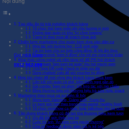
Nội dung
Tạo dấu ấn từ trải nghiệm khách hàng
Tổ chức thử kem miễn phí cho hương vị mới
Không gian quán có khu “tự chọn topping”
Trang trí theo mùa để khách chụp ảnh
Chiến lược marketing cho quán kem dựa vào dân cư
Hợp tác với trường học, CLB sinh viên
Tài trợ kem cho sự kiện cộng đồng, lễ hội ẩm thực
Gọi mua hàng
Chương trình “kem 0 đồng” cho trẻ em vùng khó khăn
Khai thác công nghệ và nền tảng số để PR hút khách
Livestream “làm kem tại quán” thu hút người xem
0932 962 199
Tích hợp QR code check-in nhận ưu đãi
Dùng chatbot/ zalo để gửi voucher tự động
Hợp tác chéo để mở rộng tệp khách hàng mua kem
Liên kết với quán cà phê, tiệm bánh ngọt gần đó
Gói combo “kem và phim” khi hợp tác với rạp chiếu
Đồng thương hiệu với thương hiệu trà sữa hoặc snack
Marketing theo mùa và sự kiện lễ hội
Menu kem Valentine, Giáng sinh, Trung thu
Ly kem giới hạn theo trend (màu pastel, healthy food)
Tổ chức minishow ca nhạc hoặc talkshow nhỏ tại quán
Tận dụng khách hàng cũ để lan tỏa thương hiệu kem tươi
Ưu đãi khi giới thiệu bạn bè
Cuộc thi ảnh “Ăn kem cùng người thương”
Chia sẻ feedback được giảm giá ly kế tiếp