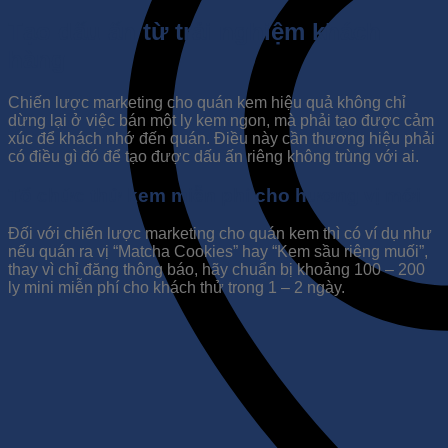
Tạo dấu ấn từ trải nghiệm khách
hàng
Chiến lược marketing cho quán kem hiệu quả không chỉ
dừng lại ở việc bán một ly kem ngon, mà phải tạo được cảm
xúc để khách nhớ đến quán. Điều này cần thương hiệu phải
có điều gì đó để tạo được dấu ấn riêng không trùng với ai.
Tổ chức thử kem miễn phí cho hương vị mới
Đối với chiến lược marketing cho quán kem thì có ví dụ như
nếu quán ra vị “Matcha Cookies” hay “Kem sầu riêng muối”,
thay vì chỉ đăng thông báo, hãy chuẩn bị khoảng 100 – 200
ly mini miễn phí cho khách thử trong 1 – 2 ngày.