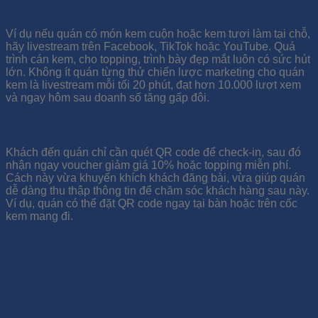
xem
Ví dụ nếu quán có món kem cuộn hoặc kem tươi làm tại chỗ,
hãy livestream trên Facebook, TikTok hoặc YouTube. Quá
trình cán kem, cho topping, trình bày đẹp mắt luôn có sức hút
lớn. Không ít quán từng thử chiến lược marketing cho quán
kem là livestream mỗi tối 20 phút, đạt hơn 10.000 lượt xem
và ngay hôm sau doanh số tăng gấp đôi.
Tích hợp QR code check-in nhận ưu đãi
Khách đến quán chỉ cần quét QR code để check-in, sau đó
nhận ngay voucher giảm giá 10% hoặc topping miễn phí.
Cách này vừa khuyến khích khách đăng bài, vừa giúp quán
dễ dàng thu thập thông tin để chăm sóc khách hàng sau này.
Ví dụ, quán có thể đặt QR code ngay tại bàn hoặc trên cốc
kem mang đi.