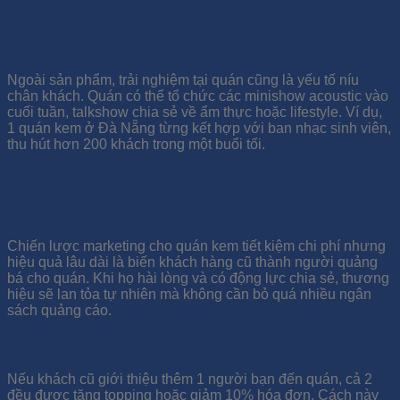
Tổ chức minishow ca nhạc hoặc talkshow nhỏ
tại quán
Ngoài sản phẩm, trải nghiệm tại quán cũng là yếu tố níu
chân khách. Quán có thể tổ chức các minishow acoustic vào
cuối tuần, talkshow chia sẻ về ẩm thực hoặc lifestyle. Ví dụ,
1 quán kem ở Đà Nẵng từng kết hợp với ban nhạc sinh viên,
thu hút hơn 200 khách trong một buổi tối.
Tận dụng khách hàng cũ để lan tỏa
thương hiệu kem tươi
Chiến lược marketing cho quán kem tiết kiệm chi phí nhưng
hiệu quả lâu dài là biến khách hàng cũ thành người quảng
bá cho quán. Khi họ hài lòng và có động lực chia sẻ, thương
hiệu sẽ lan tỏa tự nhiên mà không cần bỏ quá nhiều ngân
sách quảng cáo.
Ưu đãi khi giới thiệu bạn bè
Nếu khách cũ giới thiệu thêm 1 người bạn đến quán, cả 2
đều được tặng topping hoặc giảm 10% hóa đơn. Cách này