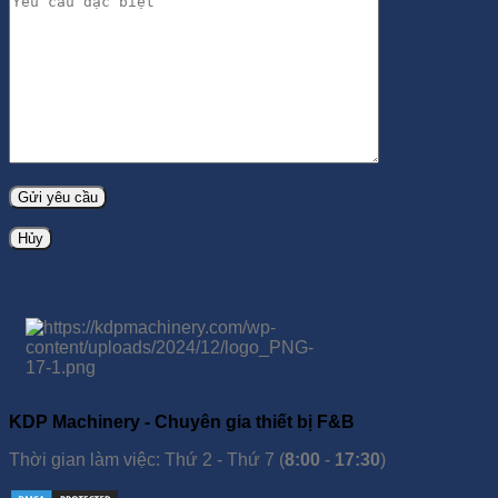
Hủy
KDP Machinery - Chuyên gia thiết bị F&B
Thời gian làm việc: Thứ 2 - Thứ 7 (
8:00
-
17:30
)