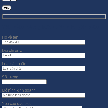
Hủy
Yêu cầu báo giá/tư vấn chuyên sâu
Họ và tên
Địa chỉ email
Loại sản phẩm
Số lượng
Mô hình kinh doanh
Yêu cầu đặc biệt