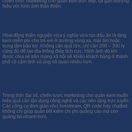
chiến lược marketing cho quán kem trực tiếp, lại gắn thương
hiệu với hình ảnh thân thiện.
Chương trình “kem 0 đồng” cho trẻ em vùng
khó khăn
Hoạt động thiện nguyện vừa ý nghĩa vừa tạo dấu ấn là tặng
kem miễn phí cho trẻ em ở trường vùng xa, mái ấm hoặc
trung tâm bảo trợ. Không cần quá lớn, chỉ cần 200 – 300 ly
cũng đủ để lan tỏa thông điệp tích cực. Hình ảnh đó khi
được chia sẻ trên mạng xã hội sẽ khiến khách hàng ở thành
phố có cảm tình và ủng hộ quán nhiều hơn.
Khai thác công nghệ và nền tảng số
để PR hút khách
Trong thời đại số, chiến lược marketing cho quán kem muốn
hiệu quả cần tận dụng công nghệ và các nền tảng trực tuyến.
Các công cụ đơn giản như livestream, QR code hay chatbot
không chỉ giúp quán tiết kiệm chi phí quảng cáo mà còn
quảng bá nhanh hơn.
Livestream “làm kem tại quán” thu hút người