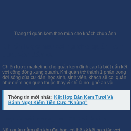
Trang trí quán kem theo mùa cho khách chụp ảnh
Chiến lược marketing cho quán kem
dựa vào dân cư
Chiến lược marketing cho quán kem đỉnh cao là biết gắn kết
với cộng đồng xung quanh. Khi quán trở thành 1 phần trong
đời sống của cư dân, học sinh, sinh viên, khách sẽ coi quán
như điểm hẹn quen thuộc thay vì chỉ là nơi ghé ăn vội.
Thông tin mới nhất:
Kết Hợp Bán Kem Tươi Và
Bánh Ngọt Kiếm Tiền Cực “Khủng”
Hợp tác với trường học, CLB sinh viên
Nếu quán nằm gần khu đại học, có thể ký kết hợp tác với