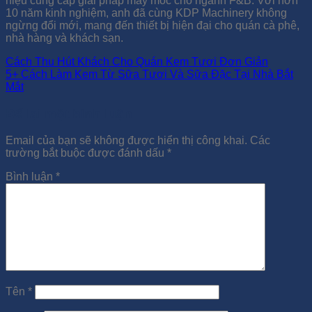
hiệu cung cấp giải pháp máy móc cho ngành F&B. Với hơn
10 năm kinh nghiệm, anh đã cùng KDP Machinery không
ngừng đổi mới, mang đến thiết bị hiện đại cho quán cà phê,
nhà hàng và khách sạn.
Cách Thu Hút Khách Cho Quán Kem Tươi Đơn Giản
5+ Cách Làm Kem Từ Sữa Tươi Và Sữa Đặc Tại Nhà Bắt
Mắt
Để lại một bình luận
Email của bạn sẽ không được hiển thị công khai.
Các
trường bắt buộc được đánh dấu
*
Bình luận
*
Tên
*