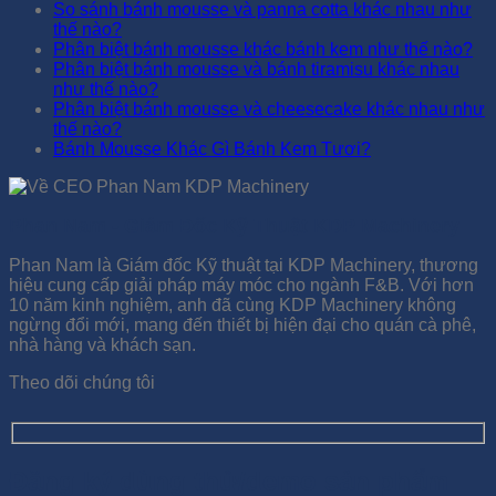
So sánh bánh mousse và panna cotta khác nhau như
thế nào?
Phân biệt bánh mousse khác bánh kem như thế nào?
Phân biệt bánh mousse và bánh tiramisu khác nhau
như thế nào?
Phân biệt bánh mousse và cheesecake khác nhau như
thế nào?
Bánh Mousse Khác Gì Bánh Kem Tươi?
Phan Nam - Giám Đốc Kỹ Thuật KDP Machinery
Phan Nam là Giám đốc Kỹ thuật tại KDP Machinery, thương
hiệu cung cấp giải pháp máy móc cho ngành F&B. Với hơn
10 năm kinh nghiệm, anh đã cùng KDP Machinery không
ngừng đổi mới, mang đến thiết bị hiện đại cho quán cà phê,
nhà hàng và khách sạn.
Theo dõi chúng tôi
Đăng ký dùng thử/demo sản phẩm