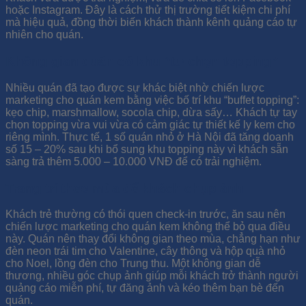
hoặc Instagram. Đây là cách thử thị trường tiết kiệm chi phí
mà hiệu quả, đồng thời biến khách thành kênh quảng cáo tự
nhiên cho quán.
Không gian quán có khu “tự chọn topping”
Nhiều quán đã tạo được sự khác biệt nhờ chiến lược
marketing cho quán kem bằng việc bố trí khu “buffet topping”:
kẹo chip, marshmallow, socola chip, dừa sấy… Khách tự tay
chọn topping vừa vui vừa có cảm giác tự thiết kế ly kem cho
riêng mình. Thực tế, 1 số quán nhỏ ở Hà Nội đã tăng doanh
số 15 – 20% sau khi bổ sung khu topping này vì khách sẵn
sàng trả thêm 5.000 – 10.000 VNĐ để có trải nghiệm.
Trang trí theo mùa để khách chụp ảnh
Khách trẻ thường có thói quen check-in trước, ăn sau nên
chiến lược marketing cho quán kem không thể bỏ qua điều
này. Quán nên thay đổi không gian theo mùa, chẳng hạn như
đèn neon trái tim cho Valentine, cây thông và hộp quà nhỏ
cho Noel, lồng đèn cho Trung thu. Một không gian dễ
thương, nhiều góc chụp ảnh giúp mỗi khách trở thành người
quảng cáo miễn phí, tự đăng ảnh và kéo thêm bạn bè đến
quán.