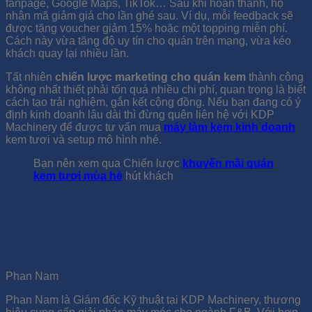
fanpage, Google Maps, TikTok… Sau khi hoàn thành, họ
nhận mã giảm giá cho lần ghé sau. Ví dụ, mỗi feedback sẽ
được tặng voucher giảm 15% hoặc một topping miễn phí.
Cách này vừa tăng độ uy tín cho quán trên mạng, vừa kéo
khách quay lại nhiều lần.
Tất nhiên
chiến lược marketing cho quán kem
thành công
không nhất thiết phải tốn quá nhiều chi phí, quan trọng là biết
cách tạo trải nghiệm, gắn kết cộng đồng. Nếu bạn đang có ý
định kinh doanh lâu dài thì đừng quên liên hệ với KDP
Machinery để được tư vấn mua
máy làm kem kinh doanh
kem tươi và setup mô hình nhé.
Bạn nên xem qua Chiến lược
khuyến mãi quán
kem tươi mùa hè
hút khách
Phan Nam
Phan Nam là Giám đốc Kỹ thuật tại KDP Machinery, thương