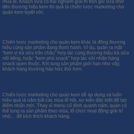
mua lẻ. Khách vừa có trải nghiệm giải trí trọn gói vừa nhớ
đến thương hiệu kem thì quả là chiến lược marketing cho
quán kem tuyệt vời.
Đồng thương hiệu với thương hiệu trà sữa
hoặc snack
Chiến lược marketing cho quán kem khác là đồng thương
hiệu cùng sản phẩm đang thịnh hành. Ví dụ, quán ra mắt
“kem vị trà sữa trân châu” hợp tác cùng thương hiệu trà sữa
nổi tiếng, hoặc “kem phủ snack” hợp tác với nhãn hàng
snack quen thuộc. Khi tung sản phẩm giới hạn như vậy,
khách hàng thường háo hức thử hơn.
Marketing theo mùa và sự kiện lễ hội
Chiến lược marketing cho quán kem dễ áp dụng và luôn
hiệu quả là nắm bắt các mùa lễ hội, sự kiện đặc biệt để tạo
điểm nhấn mới. Thay vì menu cố định quanh năm, quán có
thể tung ra sản phẩm theo mùa, tổ chức hoạt động giải trí
nhỏ… để kích thích khách hàng.
Menu kem Valentine, Giáng sinh, Trung thu