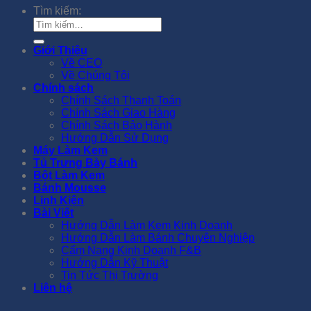
Tìm kiếm:
Giới Thiệu
Về CEO
Về Chúng Tôi
Chính sách
Chính Sách Thanh Toán
Chính Sách Giao Hàng
Chính Sách Bảo Hành
Hướng Dẫn Sử Dụng
Máy Làm Kem
Tủ Trưng Bày Bánh
Bột Làm Kem
Bánh Mousse
Linh Kiện
Bài Viết
Hướng Dẫn Làm Kem Kinh Doanh
Hướng Dẫn Làm Bánh Chuyên Nghiệp
Cẩm Nang Kinh Doanh F&B
Hướng Dẫn Kỹ Thuật
Tin Tức Thị Trường
Liên hệ