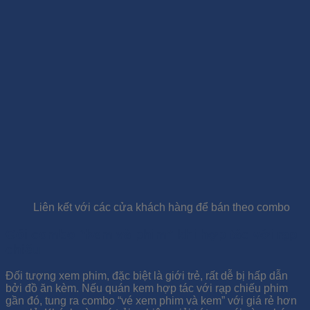
Liên kết với các cửa khách hàng để bán theo combo
Gói combo “kem và phim” khi hợp tác với rạp
chiếu
Đối tượng xem phim, đặc biệt là giới trẻ, rất dễ bị hấp dẫn
bởi đồ ăn kèm. Nếu quán kem hợp tác với rạp chiếu phim
gần đó, tung ra combo “vé xem phim và kem” với giá rẻ hơn