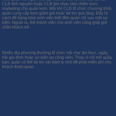
CLB tình nguyện hoặc CLB âm nhạc làm chiến lược
marketing cho quán kem. Mỗi khi CLB tổ chức chương trình,
quán cung cấp kem giảm giá hoặc tài trợ quà tặng. Đây là
cách để hàng trăm sinh viên biết đến quán chỉ sau một sự
kiện. Ngoài ra, thẻ thành viên cho sinh viên cũng giúp giữ
chân khách trẻ.
Tài trợ kem cho sự kiện cộng đồng, lễ hội ẩm
thực
Nhiều địa phương thường tổ chức hội chợ ẩm thực, ngày
hội gia đình hoặc sự kiện tại công viên. Thay vì chỉ mở quầy
bán, quán có thể tài trợ vài trăm ly nhỏ để phát miễn phí cho
khách tham quan.