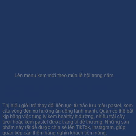
Lên menu kem mới theo mùa lễ hội trong năm
Ly kem giới hạn theo trend (màu pastel,
healthy food)
Thị hiếu giới trẻ thay đổi liên tục, từ trào lưu màu pastel, kem
cầu vồng đến xu hướng ăn uống lành mạnh. Quán có thể bắt
kịp bằng việc tung ly kem healthy ít đường, nhiều trái cây
tươi hoặc kem pastel được trang trí dễ thương. Những sản
phẩm này rất dễ được chia sẻ lên TikTok, Instagram, giúp
quán tiếp cận thêm hàng nghìn khách tiềm năng.