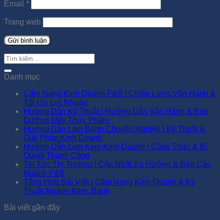
Email
*
Trang web
Danh mục
Cẩm Nang Kinh Doanh F&B | Chiến Lược Vận Hành &
Tối Ưu Lợi Nhuận
Hướng Dẫn Kỹ Thuật | Hướng Dẫn Vận Hành & Bảo
Dưỡng Máy Thực Phẩm
Hướng Dẫn Làm Bánh Chuyên Nghiệp | Kỹ Thuật &
Giải Pháp Kinh Doanh
Hướng Dẫn Làm Kem Kinh Doanh | Công Thức & Bí
Quyết Thành Công
Tin Tức Thị Trường | Cập Nhật Xu Hướng & Báo Cáo
Ngành F&B
Tổng Hợp Bài Viết | Cẩm Nang Kinh Doanh & Kỹ
Thuật Ngành Kem, Bánh
Bài viết gần đây