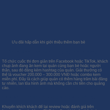
Ưu đãi hấp dẫn khi giới thiệu thêm bạn bè
Cuộc thi ảnh “Ăn kem cùng người thương”
Tổ chức cuộc thi đơn giản trên Facebook hoặc TikTok, khách
chụp ảnh đang ăn kem tại quán cùng bạn bè hoặc người
thân, sau đó đăng kèm hashtag của quán. Giải thưởng có
thể là voucher 200.000 – 300.000 VNĐ hoặc combo kem
miễn phí. Đây là cách giúp quán có thêm hàng trăm bài đăng
tự nhiên, lan tỏa hình ảnh mà không cần chi tiền cho quảng
cáo.
Chia sẻ feedback được giảm giá ly kế tiếp
Khuyến khích khách để lại review hoặc đánh giá trên