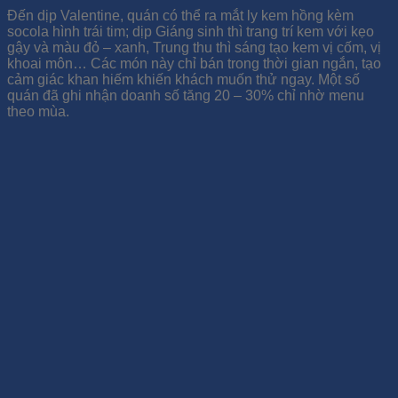
Đến dịp Valentine, quán có thể ra mắt ly kem hồng kèm
socola hình trái tim; dịp Giáng sinh thì trang trí kem với kẹo
gậy và màu đỏ – xanh, Trung thu thì sáng tạo kem vị cốm, vị
khoai môn… Các món này chỉ bán trong thời gian ngắn, tạo
cảm giác khan hiếm khiến khách muốn thử ngay. Một số
quán đã ghi nhận doanh số tăng 20 – 30% chỉ nhờ menu
theo mùa.