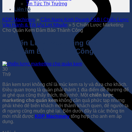
Tin Tức Thị Trường
Liên hệ
KDP Machinery
»
Cẩm Nang Kinh Doanh F&B | Chiến Lược
Vận Hành & Tối Ưu Lợi Nhuận
»
5 Chiến Lược Marketing
Cho Quán Kem Đảm Bảo Thành Công
5 Chiến Lược Marketing Cho Quán
Kem Đảm Bảo Thành Công
30
Th9
Bán kem tươi không chỉ là múc kem ra ly và đưa cho khách.
Điều quan trọng là quán phải thành 1 địa điểm dễ thương để
ai ghé qua cũng thấy thích, thấy nhớ. Một
chiến lược
marketing cho quán kem
không cần quá phức tạp nhưng
phải khéo để biến khách mới thành khách quen, để người ta
đi ngang cũng muốn ghé lại. Bên dưới đây là các thông tin
mới nhất được
KDP Machinery
tổng hợp cho anh em áp
dụng.