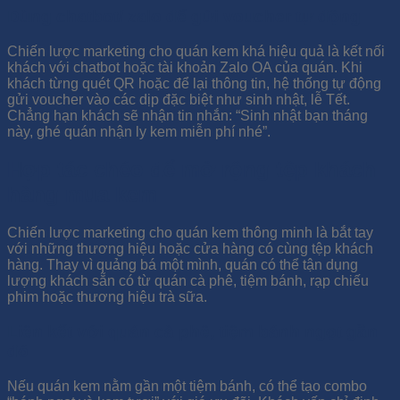
Dùng chatbot/ zalo để gửi voucher tự động
Chiến lược marketing cho quán kem khá hiệu quả là kết nối
khách với chatbot hoặc tài khoản Zalo OA của quán. Khi
khách từng quét QR hoặc để lại thông tin, hệ thống tự động
gửi voucher vào các dịp đặc biệt như sinh nhật, lễ Tết.
Chẳng hạn khách sẽ nhận tin nhắn: “Sinh nhật bạn tháng
này, ghé quán nhận ly kem miễn phí nhé”.
Hợp tác chéo để mở rộng tệp khách
hàng mua kem
Chiến lược marketing cho quán kem thông minh là bắt tay
với những thương hiệu hoặc cửa hàng có cùng tệp khách
hàng. Thay vì quảng bá một mình, quán có thể tận dụng
lượng khách sẵn có từ quán cà phê, tiệm bánh, rạp chiếu
phim hoặc thương hiệu trà sữa.
Liên kết với quán cà phê, tiệm bánh ngọt gần
đó
Nếu quán kem nằm gần một tiệm bánh, có thể tạo combo