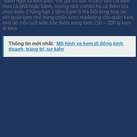
“bánh ngọt và kem tươi” với giá ưu đãi. Khách vốn chỉ định
mua cà phê hoặc bánh, nhưng nhờ combo họ có thêm lựa
chọn kem. Chẳng hạn 1 tiệm bánh ở Hà Nội từng hợp tác
với quán kem nhỏ trong chiến lược marketing cho quán kem,
nhờ đó mỗi cuối tuần bán thêm trung bình 150 – 200 ly kem
đi kèm.
Thông tin mới nhất:
Mô hình xe kem di động kinh
doanh, trang trí, sự kiện