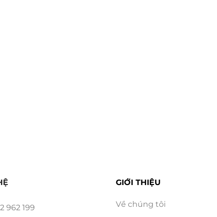
HỆ
GIỚI THIỆU
Về chúng tôi
2 962 199