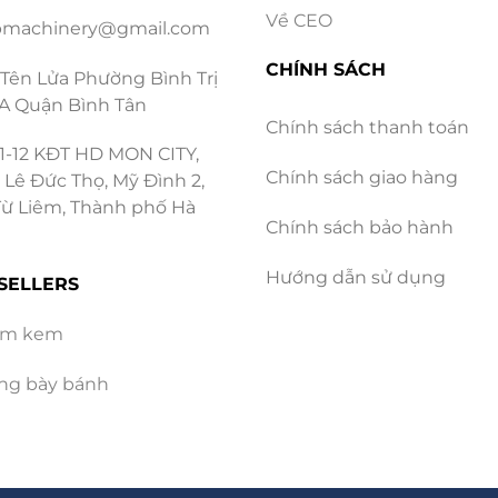
Về CEO
machinery@gmail.com
CHÍNH SÁCH
 Tên Lửa Phường Bình Trị
Tây luôn được sản xuất tươi mới mỗi ngày, cam kết không d
A Quận Bình Tân
Chính sách thanh toán
1-12 KĐT HD MON CITY,
chinery là nhà cung cấp bánh mou
Chính sách giao hàng
 Lê Đức Thọ, Mỹ Đình 2,
ừ Liêm, Thành phố Hà
usse dâu tây giá sỉ
ổn định và chất lượng là bài toán 
Chính sách bảo hành
Hướng dẫn sử dụng
SELLERS
lớn
àm kem
p kín với hệ thống máy móc hiện đại, đảm bảo cung ứng
g các dịp lễ Tết cao điểm.
ưng bày bánh
uán
gian, KDP Machinery giúp bạn giảm chi phí giá vốn (Food
ươi thông thường.