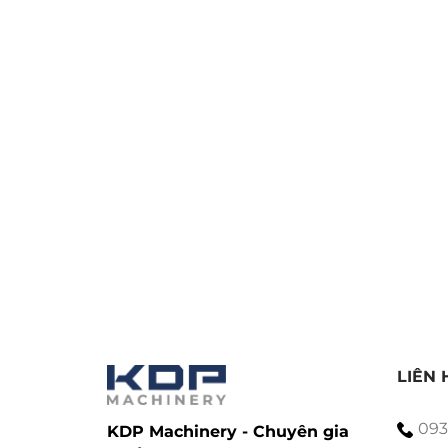
hanh Dây
LIÊN 
093
KDP Machinery - Chuyên gia