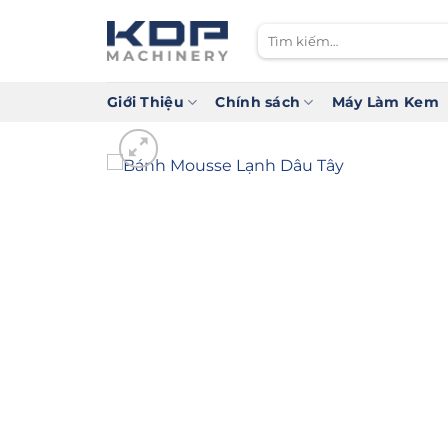
Bỏ
qua
Tìm
nội
kiếm:
dung
Giới Thiệu
Chính sách
Máy Làm Kem