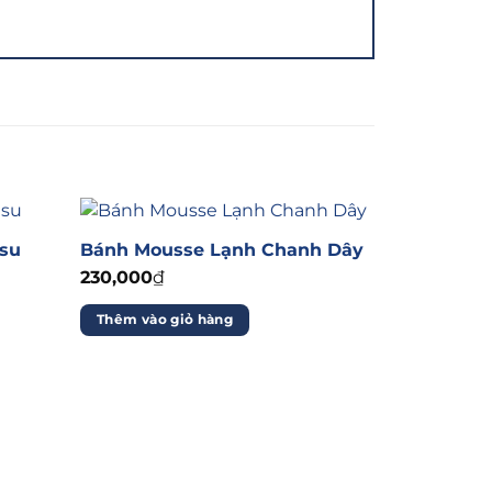
uyên chất
o nên một tổng thể vô cùng hài hòa. Bánh
n nay.
isu
Bánh Mousse Lạnh Chanh Dây
230,000
₫
 được độ ẩm mượt tuyệt đối. Bánh sau khi
Thêm vào giỏ hàng
 đậm chất premium này giúp quầy kệ của