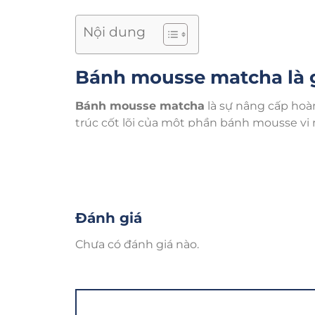
Nội dung
Bánh mousse matcha là 
Bánh mousse matcha
là sự nâng cấp hoà
trúc cốt lõi của một phần bánh mousse v
béo ngậy được đánh bông xốp và phần cốt
Khác biệt hoàn toàn với những dòng bánh
xanh lạnh chinh phục thực khách bởi textu
Đây chính là lý do vì sao dòng bánh mous
Đánh giá
F&B lớn.
Chưa có đánh giá nào.