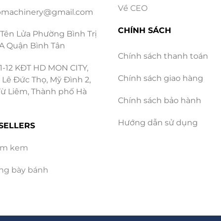
Về CEO
machinery@gmail.com
CHÍNH SÁCH
 Tên Lửa Phường Bình Trị
A Quận Bình Tân
Chính sách thanh toán
1-12 KĐT HD MON CITY,
Chính sách giao hàng
 Lê Đức Thọ, Mỹ Đình 2,
ừ Liêm, Thành phố Hà
usse lạnh Matcha nổi bật với sắc xanh thanh nhã và hương tr
Chính sách bảo hành
Hướng dẫn sử dụng
SELLERS
ha được nhiều quán cafe lựa ch
àm kem
 lạnh đang là chiến lược “sống còn” của các quán cafe
ưng bày bánh
à hương vị có tệp khách hàng trung thành cực kỳ lớn và 
inh tế của bánh là chất liệu tuyệt vời để thực khách ch
 phần bánh nhỏ gọn là mồi dẫn lý tưởng để nhân viên qu