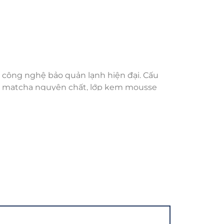
 công nghệ bảo quản lạnh hiện đại. Cấu
ột matcha nguyên chất, lớp kem mousse
 lớp kem phủ dễ gây ngấy, mousse trà
ầu lưỡi và để lại hậu vị đắng nhẹ tinh tế.
rt bắt buộc phải có tại các thương hiệu