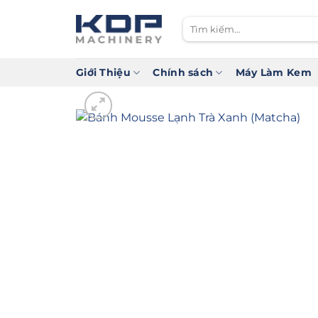
Bỏ
qua
Tìm
nội
kiếm:
dung
Giới Thiệu
Chính sách
Máy Làm Kem