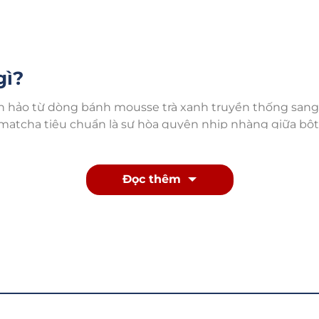
gì?
n hảo từ dòng bánh mousse trà xanh truyền thống sang
ị matcha tiêu chuẩn là sự hòa quyện nhịp nhàng giữa b
 bánh mềm ẩm lót phía dưới.
 kem truyền thống thường sử dụng cốt bông lan dày và
Đọc thêm
re đặc trưng: nhẹ như mây, tan chảy ngay khi chạm vào đ
se Nhật Bản này luôn nằm trong danh sách các món desse