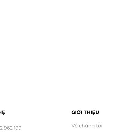
i các dòng thức uống quen thuộc của giới trẻ như latte,
 tạo ra trải nghiệm thưởng thức trọn vẹn cho khách hà
HỆ
GIỚI THIỆU
Về chúng tôi
2 962 199