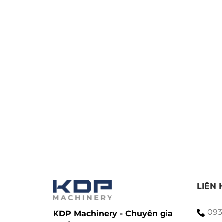
Bánh mousse trà xanh cực kỳ dễ kết hợp vớ
cộng hưởng này giúp nâng tầm hương vị và
LIÊN 
093
KDP Machinery - Chuyên gia